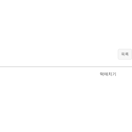
목록
떡매치기