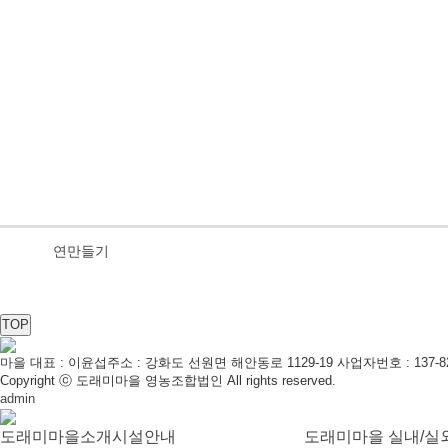
연만들기
TOP
마을 대표 : 이윤섭
주소 : 강화도 선원면 해안동로 1129-19
사업자번호 : 137-82
Copyright ⓒ 도래미마을 영농조합법인 All rights reserved.
admin
도래미마을소개
시설안내
도래미마을 실내/실